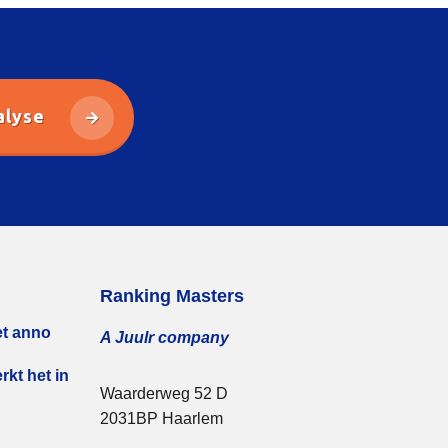
alyse
Ranking Masters
et anno
A Juulr company
rkt het in
Waarderweg 52 D
2031BP Haarlem