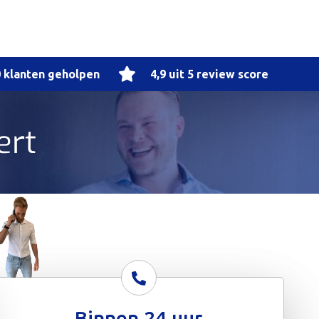
 klanten geholpen
4,9 uit 5 review score
ert
Binnen 24 uur