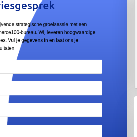
viesgesprek
ijvende strategische groeisessie met een
merce100-bureau. Wij leveren hoogwaardige
s. Vul je gegevens in en laat ons je
ltaten!