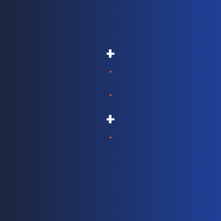
+
.
.
+
.