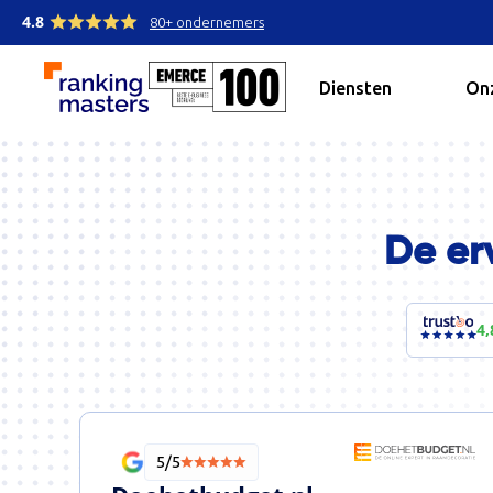
4.8
80+ ondernemers
Diensten
Onz
De er
4,
5/5