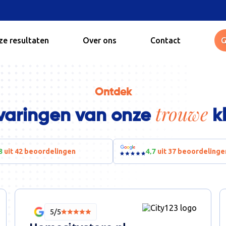
e resultaten
Over ons
Contact
G
Ontdek
trouwe
varingen van onze
k
8
4,7
uit 42 beoordelingen
uit 37 beoordelinge
5/5