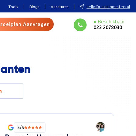
Tools
Blogs
Vacatures
hello@rankingmasters.nl
roeiplan Aanvragen
023 2078030
lanten
n
5/5