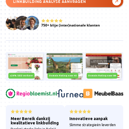
Linkbuilding analyse aanvragen
750+ blije (inter)nationale klanten
+24% SEO verkeer
Domain Rating naar 45
Domain Rating naar 84
Meer Bereik dankzij
Innovatieve aanpak
kwalitatieve linkbuilding
Slimme strategieën leverden