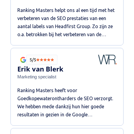
Ranking Masters hierdoor als kundig en
Ranking Masters helpt ons al een tijd met het
betrouwbaar waardoor ik ze van harte aan
verbeteren van de SEO prestaties van een
kan bevelen!
aantal labels van Headfirst Group. Zo zijn ze
o.a. betrokken bij het verbeteren van de
techniek, content en het verhogen van de
online autoriteit. De persoonlijke en heldere
communicatie resulteert in een fijne
5/5
samenwerking. We zijn blij met de proactieve,
Erik van Blerk
strategische betrokkenheid vanuit
Marketing specialist
Rankingmasters.
Ranking Masters heeft voor
Goedkopewaterontharders de SEO verzorgt.
We hebben mede dankzij hun hier goede
resultaten in gezien in de Google
zoekmachine! Onze domein autoriteit is
bijvoorbeeld middels de linkbuilding versterkt.