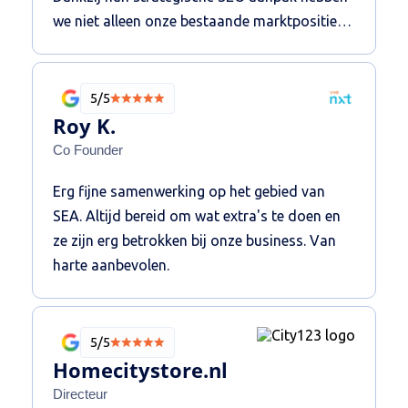
we niet alleen onze bestaande marktpositie
verbeterd, maar ook succesvol een nieuw
segment aangeboord. De resultaten spreken
voor zich: een verdubbeling van onze top 3
5/5
posities en een flinke toename in relevant
Roy K.
verkeer.
Co Founder
Erg fijne samenwerking op het gebied van
SEA. Altijd bereid om wat extra's te doen en
ze zijn erg betrokken bij onze business. Van
harte aanbevolen.
5/5
Homecitystore.nl
Directeur