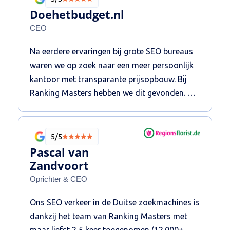
Doehetbudget.nl
CEO
Na eerdere ervaringen bij grote SEO bureaus
waren we op zoek naar een meer persoonlijk
kantoor met transparante prijsopbouw. Bij
Ranking Masters hebben we dit gevonden. De
communicatielijnen zijn kort, de reactietijden
snel en de bereidheid om stappen extra te
zetten die buiten het contract vallen, is groot.
5/5
Tegen scherpe tarieven wordt er goed werk
Pascal van
geleverd en worden aan de hand van een
Zandvoort
strategisch plan, maandelijks de acties
Oprichter & CEO
uitgezet. Dit resulteerde in kwalitatieve- en
Ons SEO verkeer in de Duitse zoekmachines is
kwantitatieve groei van de website en
dankzij het team van Ranking Masters met
bezoekers van Doehetbudget.nl.
maar liefst 2,5 keer toegenomen (12.000+