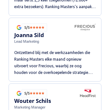
extra bezoekers). Ranking Masters's aanpak
met hoogwaardige backlinks uit Duitsland
heeft echt primair bijgedragen aan dit
resultaat. De samenwerking is zeer prettig. Wij
5/5
bevelen ze aan.
Joanna Sild
Lead Marketing
Ontzettend blij met de werkzaamheden die
Ranking Masters elke maand opnieuw
uitvoert voor Frecious, waarbij ze oog
houden voor de overkoepelende strategie.
Hierdoor zijn we in staat om op de voor ons
meest belangrijke zoekwoorden
daadwerkelijk meer verkeer binnen te halen,
5/5
en weten we wat ze aan het doen zijn door de
Wouter Schils
transparante manier van werken. Wij ervaren
Marketing Manager