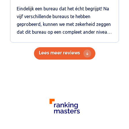
Eindelijk een bureau dat het écht begrijpt! Na
vijf verschillende bureaus te hebben
geprobeerd, kunnen we met zekerheid zeggen
dat dit bureau op een compleet ander niveau
zit. Ja ze hebben een Emerce100 badge, maar
dat hadden de andere bureaus ook. Vanaf het
Lees meer reviews
begin merkten we dat de communicatie,
begeleiding en de resultaten ver boven onze
eerdere ervaringen uitsteken. We werken nu
voor meerdere van onze websites met hen
samen, en de Google Ads, SEO en de CRO-
campagnes presteren echt fantastisch! Wat
dit bureau anders maakt, is de manier
waarop ze met je meedenken en je begeleiden
in het hele proces. Ze zijn niet alleen helder en
transparant in hun communicatie, maar