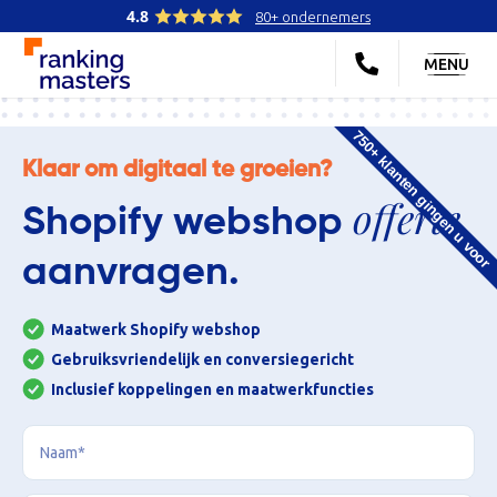
4.8
80+ ondernemers
MENU
750+ klanten gingen u voor
Klaar om digitaal te groeien?
offerte
Shopify webshop
aanvragen.
Maatwerk Shopify webshop
Gebruiksvriendelijk en conversiegericht
Inclusief koppelingen en maatwerkfuncties