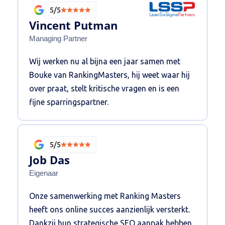
Buiten expertise hebben ze een geweldig
5/5
linkbuilding netwerk die écht het verschil
Vincent Putman
maakt ten opzichte van andere aanbieders!
Managing Partner
De SEO is van een hoog niveau! Een partner
Wij werken nu al bijna een jaar samen met
waarmee je kunt sparren op hoog niveau, een
Bouke van RankingMasters, hij weet waar hij
fijne klik en doen wat ze beloven. Ze zijn
over praat, stelt kritische vragen en is een
strategisch vernuftig en weten daarmee met
fijne sparringspartner.
minder meer te bereiken. Ik raad Ranking
Masters dan ook van harte aan!
5/5
Job Das
Eigenaar
Onze samenwerking met Ranking Masters
heeft ons online succes aanzienlijk versterkt.
Dankzij hun strategische SEO aanpak hebben