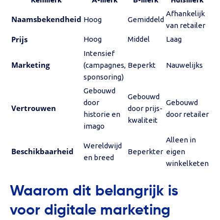
Afhankelijk
Naamsbekendheid
Hoog
Gemiddeld
van retailer
Prijs
Hoog
Middel
Laag
Intensief
Marketing
(campagnes,
Beperkt
Nauwelijks
sponsoring)
Gebouwd
Gebouwd
door
Gebouwd
Vertrouwen
door prijs-
historie en
door retailer
kwaliteit
imago
Alleen in
Wereldwijd
Beschikbaarheid
Beperkter
eigen
en breed
winkelketen
Waarom dit belangrijk is
voor digitale marketing