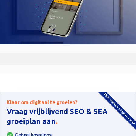
750+ klanten gingen u voo
Klaar om digitaal te groeien?
Vraag vrijblijvend SEO & SEA
.
groeiplan aan
Geheel kosteloos