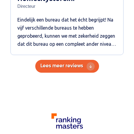
Directeur
Eindelijk een bureau dat het écht begrijpt! Na
vijf verschillende bureaus te hebben
geprobeerd, kunnen we met zekerheid zeggen
dat dit bureau op een compleet ander niveau
zit. Ja ze hebben een Emerce100 badge, maar
dat hadden de andere bureaus ook. Vanaf het
Lees meer reviews
begin merkten we dat de communicatie,
begeleiding en de resultaten ver boven onze
eerdere ervaringen uitsteken. We werken nu
voor meerdere van onze websites met hen
samen, en de Google Ads, SEO en de CRO-
campagnes presteren echt fantastisch! Wat
dit bureau anders maakt, is de manier
waarop ze met je meedenken en je begeleiden
in het hele proces. Ze zijn niet alleen helder en