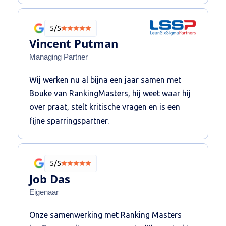
bijvoorbeeld middels de linkbuilding versterkt.
Buiten expertise hebben ze een geweldig
5/5
linkbuilding netwerk die écht het verschil
Vincent Putman
maakt ten opzichte van andere aanbieders!
Managing Partner
De SEO is van een hoog niveau! Een partner
Wij werken nu al bijna een jaar samen met
waarmee je kunt sparren op hoog niveau, een
Bouke van RankingMasters, hij weet waar hij
fijne klik en doen wat ze beloven. Ze zijn
over praat, stelt kritische vragen en is een
strategisch vernuftig en weten daarmee met
fijne sparringspartner.
minder meer te bereiken. Ik raad Ranking
Masters dan ook van harte aan!
5/5
Job Das
Eigenaar
Onze samenwerking met Ranking Masters