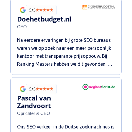
5/5
Doehetbudget.nl
CEO
Na eerdere ervaringen bij grote SEO bureaus
waren we op zoek naar een meer persoonlijk
kantoor met transparante prijsopbouw. Bij
Ranking Masters hebben we dit gevonden. De
communicatielijnen zijn kort, de reactietijden
snel en de bereidheid om stappen extra te
zetten die buiten het contract vallen, is groot.
5/5
Tegen scherpe tarieven wordt er goed werk
Pascal van
geleverd en worden aan de hand van een
Zandvoort
strategisch plan, maandelijks de acties
Oprichter & CEO
uitgezet. Dit resulteerde in kwalitatieve- en
Ons SEO verkeer in de Duitse zoekmachines is
kwantitatieve groei van de website en