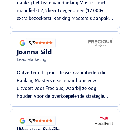
dankzij het team van Ranking Masters met
bezoekers van Doehetbudget.nl.
maar liefst 2,5 keer toegenomen (12.000+
extra bezoekers). Ranking Masters's aanpak
met hoogwaardige backlinks uit Duitsland
heeft echt primair bijgedragen aan dit
resultaat. De samenwerking is zeer prettig. Wij
5/5
bevelen ze aan.
Joanna Sild
Lead Marketing
Ontzettend blij met de werkzaamheden die
Ranking Masters elke maand opnieuw
uitvoert voor Frecious, waarbij ze oog
houden voor de overkoepelende strategie.
Hierdoor zijn we in staat om op de voor ons
meest belangrijke zoekwoorden
daadwerkelijk meer verkeer binnen te halen,
5/5
en weten we wat ze aan het doen zijn door de
Wouter Schils