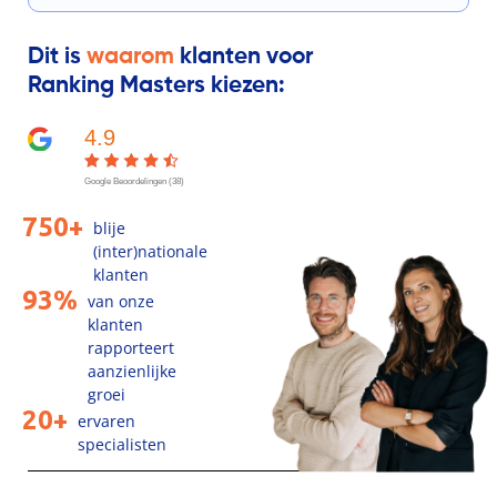
Dit is
waarom
klanten voor
Ranking Masters kiezen:
4.9
Google Beoordelingen (38)
750+
blije
(inter)nationale
klanten
93%
van onze
klanten
rapporteert
aanzienlijke
groei
20+
ervaren
specialisten