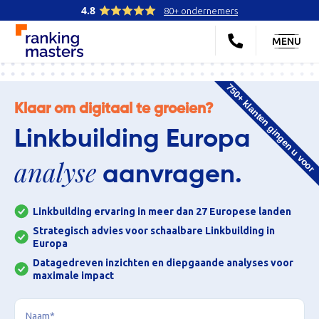
4.8
80+ ondernemers
MENU
750+ klanten gingen u voor
Klaar om digitaal te groeien?
Linkbuilding Europa
analyse
aanvragen.
Linkbuilding ervaring in meer dan 27 Europese landen
Strategisch advies voor schaalbare Linkbuilding in
Europa
Datagedreven inzichten en diepgaande analyses voor
maximale impact