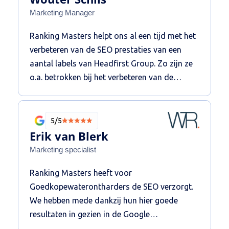
transparante manier van werken. Wij ervaren
Marketing Manager
Ranking Masters hierdoor als kundig en
Ranking Masters helpt ons al een tijd met het
betrouwbaar waardoor ik ze van harte aan
verbeteren van de SEO prestaties van een
kan bevelen!
aantal labels van Headfirst Group. Zo zijn ze
o.a. betrokken bij het verbeteren van de
techniek, content en het verhogen van de
online autoriteit. De persoonlijke en heldere
communicatie resulteert in een fijne
5/5
samenwerking. We zijn blij met de proactieve,
Erik van Blerk
strategische betrokkenheid vanuit
Marketing specialist
Rankingmasters.
Ranking Masters heeft voor
Goedkopewaterontharders de SEO verzorgt.
We hebben mede dankzij hun hier goede
resultaten in gezien in de Google
zoekmachine! Onze domein autoriteit is