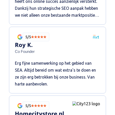
heeft ons online succes aanzienlijk versterkt.
Dankzij hun strategische SEO aanpak hebben
we niet alleen onze bestaande marktpositie
verbeterd, maar ook succesvol een nieuw
segment aangeboord. De resultaten spreken
voor zich: een verdubbeling van onze top 3
5/5
posities en een flinke toename in relevant
Roy K.
verkeer.
Co Founder
Erg fijne samenwerking op het gebied van
SEA. Altijd bereid om wat extra's te doen en
ze zijn erg betrokken bij onze business. Van
harte aanbevolen.
5/5
Homecitystore.nl