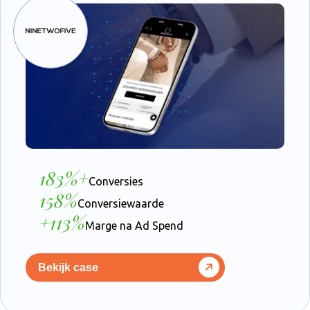
183%+
Conversies
158%
Conversiewaarde
+113%
Marge na Ad Spend
Bekijk case