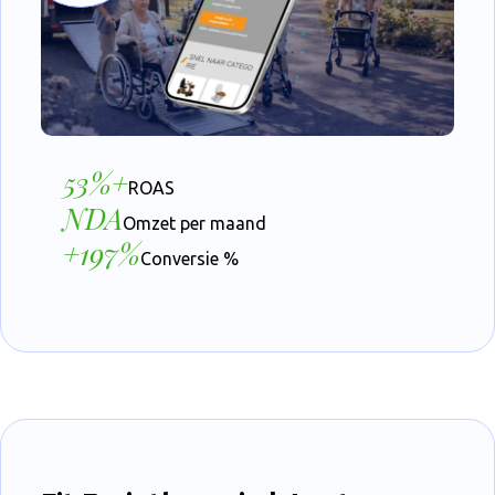
53%+
ROAS
NDA
Omzet per maand
+197%
Conversie %