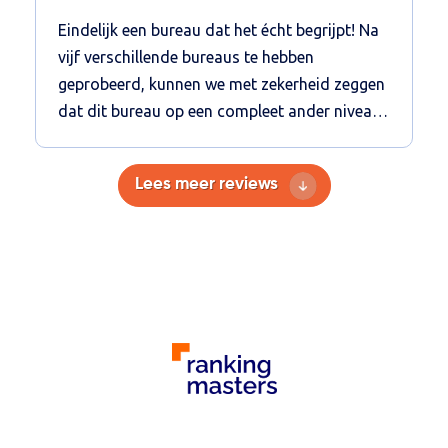
Eindelijk een bureau dat het écht begrijpt! Na
vijf verschillende bureaus te hebben
geprobeerd, kunnen we met zekerheid zeggen
dat dit bureau op een compleet ander niveau
zit. Ja ze hebben een Emerce100 badge, maar
dat hadden de andere bureaus ook. Vanaf het
Lees meer reviews
begin merkten we dat de communicatie,
begeleiding en de resultaten ver boven onze
eerdere ervaringen uitsteken. We werken nu
voor meerdere van onze websites met hen
samen, en de Google Ads, SEO en de CRO-
campagnes presteren echt fantastisch! Wat
dit bureau anders maakt, is de manier
waarop ze met je meedenken en je begeleiden
in het hele proces. Ze zijn niet alleen helder en
transparant in hun communicatie, maar