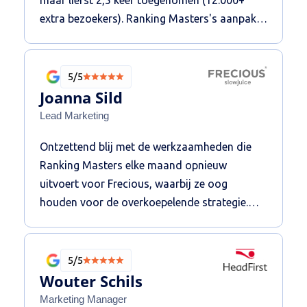
extra bezoekers). Ranking Masters's aanpak
met hoogwaardige backlinks uit Duitsland
heeft echt primair bijgedragen aan dit
resultaat. De samenwerking is zeer prettig. Wij
5/5
bevelen ze aan.
Joanna Sild
Lead Marketing
Ontzettend blij met de werkzaamheden die
Ranking Masters elke maand opnieuw
uitvoert voor Frecious, waarbij ze oog
houden voor de overkoepelende strategie.
Hierdoor zijn we in staat om op de voor ons
meest belangrijke zoekwoorden
daadwerkelijk meer verkeer binnen te halen,
5/5
en weten we wat ze aan het doen zijn door de
Wouter Schils
transparante manier van werken. Wij ervaren
Marketing Manager