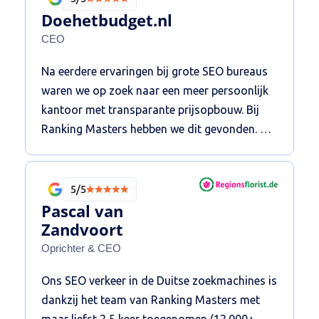
Doehetbudget.nl
CEO
Na eerdere ervaringen bij grote SEO bureaus
waren we op zoek naar een meer persoonlijk
kantoor met transparante prijsopbouw. Bij
Ranking Masters hebben we dit gevonden. De
communicatielijnen zijn kort, de reactietijden
snel en de bereidheid om stappen extra te
zetten die buiten het contract vallen, is groot.
5/5
Tegen scherpe tarieven wordt er goed werk
Pascal van
geleverd en worden aan de hand van een
Zandvoort
strategisch plan, maandelijks de acties
Oprichter & CEO
uitgezet. Dit resulteerde in kwalitatieve- en
Ons SEO verkeer in de Duitse zoekmachines is
kwantitatieve groei van de website en
dankzij het team van Ranking Masters met
bezoekers van Doehetbudget.nl.
maar liefst 2,5 keer toegenomen (12.000+