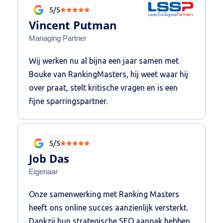
Buiten expertise hebben ze een geweldig
5/5
linkbuilding netwerk die écht het verschil
Vincent Putman
maakt ten opzichte van andere aanbieders!
Managing Partner
De SEO is van een hoog niveau! Een partner
Wij werken nu al bijna een jaar samen met
waarmee je kunt sparren op hoog niveau, een
Bouke van RankingMasters, hij weet waar hij
fijne klik en doen wat ze beloven. Ze zijn
over praat, stelt kritische vragen en is een
strategisch vernuftig en weten daarmee met
fijne sparringspartner.
minder meer te bereiken. Ik raad Ranking
Masters dan ook van harte aan!
5/5
Job Das
Eigenaar
Onze samenwerking met Ranking Masters
heeft ons online succes aanzienlijk versterkt.
Dankzij hun strategische SEO aanpak hebben