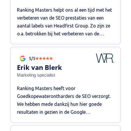
Ranking Masters hierdoor als kundig en
Ranking Masters helpt ons al een tijd met het
betrouwbaar waardoor ik ze van harte aan
verbeteren van de SEO prestaties van een
kan bevelen!
aantal labels van Headfirst Group. Zo zijn ze
o.a. betrokken bij het verbeteren van de
techniek, content en het verhogen van de
online autoriteit. De persoonlijke en heldere
communicatie resulteert in een fijne
5/5
samenwerking. We zijn blij met de proactieve,
Erik van Blerk
strategische betrokkenheid vanuit
Marketing specialist
Rankingmasters.
Ranking Masters heeft voor
Goedkopewaterontharders de SEO verzorgt.
We hebben mede dankzij hun hier goede
resultaten in gezien in de Google
zoekmachine! Onze domein autoriteit is
bijvoorbeeld middels de linkbuilding versterkt.