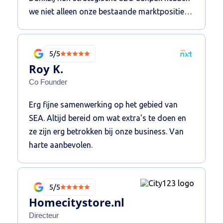
we niet alleen onze bestaande marktpositie
verbeterd, maar ook succesvol een nieuw
segment aangeboord. De resultaten spreken
voor zich: een verdubbeling van onze top 3
5/5
posities en een flinke toename in relevant
Roy K.
verkeer.
Co Founder
Erg fijne samenwerking op het gebied van
SEA. Altijd bereid om wat extra's te doen en
ze zijn erg betrokken bij onze business. Van
harte aanbevolen.
5/5
Homecitystore.nl
Directeur