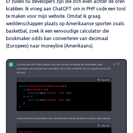
Er zullen nu developers zijn die zich even achter de oren
krabben. Ik vroeg aan ChatGPT om in PHP code een tool
te maken voor mijn website. Omdat ik graag
weddenschappen plaats op Amerikaanse sporten zoals
basketbal, zoek ik een eenvoudige calculator die
bookmaker odds kan converteren van decimaal
(Europees) naar moneyline (Amerikaans).