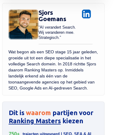
Sjors
Goemans
“AI verandert Search.
Wij veranderen mee.
Strategisch.”
Wat begon als een SEO stage 15 jaar geleden,
groeide uit tot een diepe specialisatie in het
volledige Search domein. In 2018 richtte Sjors
daarom Ranking Masters op. Inmiddels
landelijk erkend als één van de
toonaangevende agencies op het gebied van
SEO, Google Ads en AI-gedreven Search.
Dit is
waarom
partijen voor
Ranking Masters
kiezen
750+
trajecten uitgevoerd | SEO, SEA & AI