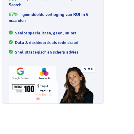
Search
67%
gemiddelde verhoging van ROI in 6
maanden
Senior specialisten, geen juniors
Data & dashboards als rode draad
Snel, strategisch en scherp advies
9.8
Top 3
agency
4de jaar op
rij!