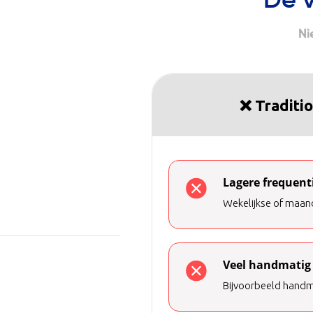
De 
Ni
❌ Traditi
Lagere frequent
Wekelijkse of maand
Veel handmatig
Bijvoorbeeld hand