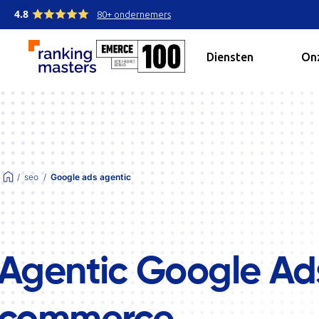
4.8
80+ ondernemers
Diensten
Onz
seo
Google ads agentic
Agentic Google Ad