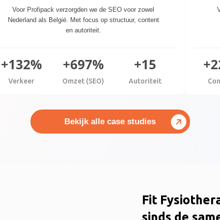
Voor Profipack verzorgden we de SEO voor zowel
V
Nederland als België. Met focus op structuur, content
en autoriteit.
+132%
+697%
+15
+2
Verkeer
Omzet (SEO)
Autoriteit
Con
Bekijk alle case studies
Fit Fysiother
sinds de sam