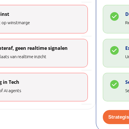
inst
D
t op winstmarge
Re
teraf, geen realtime signalen
E
laats van realtime inzicht
Un
g in Tech
S
of AI agents
Se
Strategi