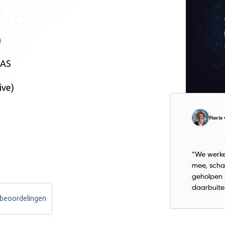
n
OAS
ive)
Flori
“We werke
mee, scha
geholpen 
daarbuite
 beoordelingen