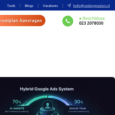
Tools
Blogs
Vacatures
hello@rankingmasters.nl
roeiplan Aanvragen
023 2078030