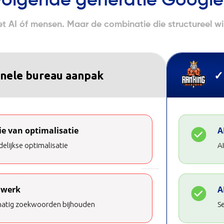
volgende generatie Google
et AI óf mensen. Maar de combinatie die structureel wi
onele bureau aanpak
✓
ie van optimalisatie
A
elijkse optimalisatie
AI
 werk
A
matig zoekwoorden bijhouden
S