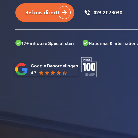
Bel ons direct
023 2078030
17+ inhouse Specialisten
Nationaal & Internationa
Google Beoordelingen
4.7