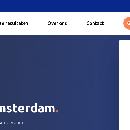
e resultaten
Over ons
Contact
G
.
Amsterdam
 Amsterdam!