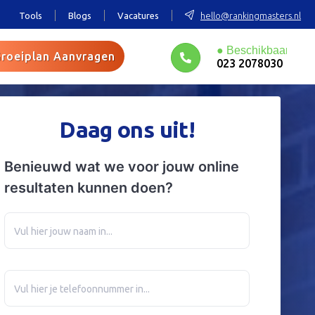
Tools
Blogs
Vacatures
hello@rankingmasters.nl
roeiplan Aanvragen
023 2078030
Daag ons uit!
Benieuwd wat we voor jouw online
resultaten kunnen doen?