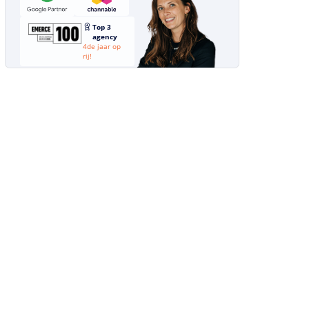
Top 3
agency
4de jaar op
rij!