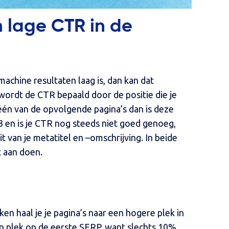
 lage CTR in de
machine resultaten laag is, dan kan dat
wordt de CTR bepaald door de positie die je
p één van de opvolgende pagina’s dan is deze
f 3 en is je CTR nog steeds niet goed genoeg,
 van je metatitel en –omschrijving. In beide
t aan doen.
en haal je je pagina’s naar een hogere plek in
en plek op de eerste SERP, want slechts 10%