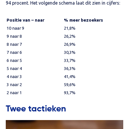
94 procent. Het volgende schema laat dit zien in cijfers:
Positie van – naar
% meer bezoekers
10 naar 9
21,8%
9 naar 8
26,2%
8 naar 7
26,9%
7 naar 6
30,3%
6 naar 5
33,7%
5 naar 4
36,3%
4 naar 3
41,4%
3 naar 2
59,6%
2 naar 1
93,7%
Twee tactieken