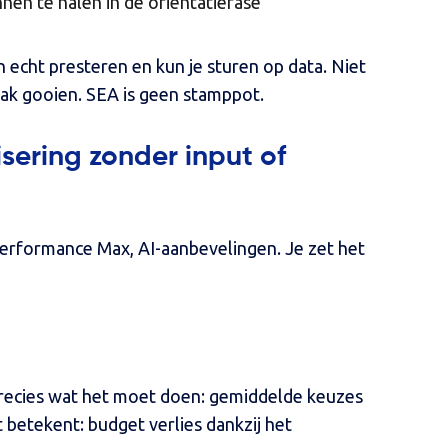
n te halen in de oriëntatiefase
 echt presteren en kun je sturen op data. Niet
bak gooien. SEA is geen stamppot.
sering zonder input of
 Performance Max, AI-aanbevelingen. Je zet het
recies wat het moet doen: gemiddelde keuzes
 betekent: budget verlies dankzij het