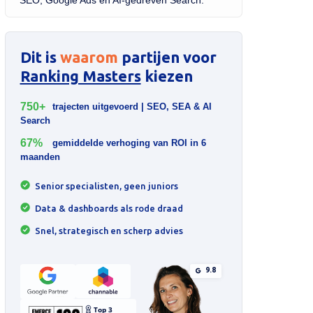
SEO, Google Ads en AI-gedreven Search.
Dit is
waarom
partijen voor
Ranking Masters
kiezen
750+
trajecten uitgevoerd | SEO, SEA & AI
Search
67%
gemiddelde verhoging van ROI in 6
maanden
Senior specialisten, geen juniors
Data & dashboards als rode draad
Snel, strategisch en scherp advies
9.8
Top 3