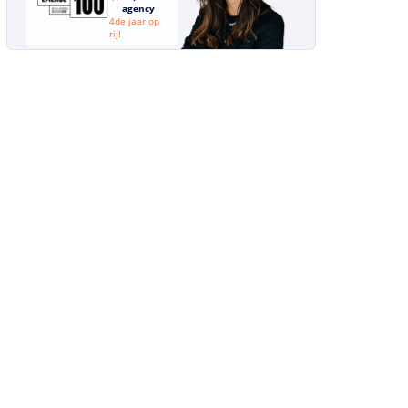
agency
4de jaar op
rij!