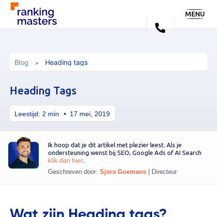
MENU
Blog
Heading tags
Heading Tags
Leestijd:
2
min
17 mei, 2019
Ik hoop dat je dit artikel met plezier leest. Als je
ondersteuning wenst bij SEO, Google Ads of AI Search
klik dan hier
.
Geschreven door:
Sjors Goemans
|
Directeur
Wat zijn Heading tags?