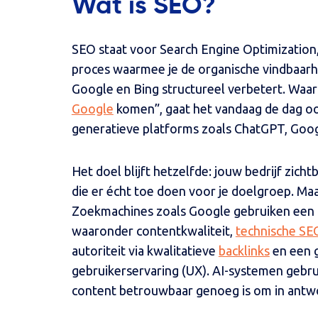
Wat is SEO?
SEO staat voor Search Engine Optimization
proces waarmee je de organische vindbaarhe
Google en Bing structureel verbetert. Waa
Google
komen”, gaat het vandaag de dag oo
generatieve platforms zoals ChatGPT, Goog
Het doel blijft hetzelfde: jouw bedrijf zi
die er écht toe doen voor je doelgroep. Ma
Zoekmachines zoals Google gebruiken een 
waaronder contentkwaliteit,
technische SE
autoriteit via kwalitatieve
backlinks
en een g
gebruikerservaring (UX). AI-systemen gebr
content betrouwbaar genoeg is om in antwo