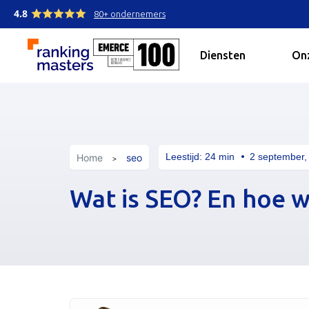
4.8
80+ ondernemers
Diensten
Onz
Leestijd:
24
min
2 september,
Home
seo
Wat is SEO? En hoe 