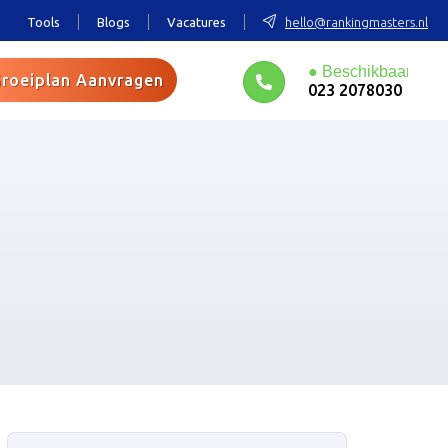
Tools
Blogs
Vacatures
hello@rankingmasters.nl
roeiplan Aanvragen
023 2078030