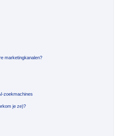
re marketingkanalen?
AI-zoekmachines
orkom je ze)?