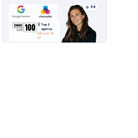
9.8
Top 3
agency
4de jaar op
rij!