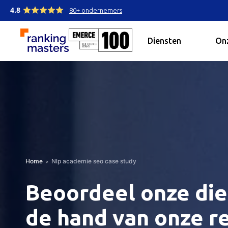
4.8
80+ ondernemers
Diensten
Onz
Home
Nlp academie seo case study
Beoordeel onze die
de hand van onze re