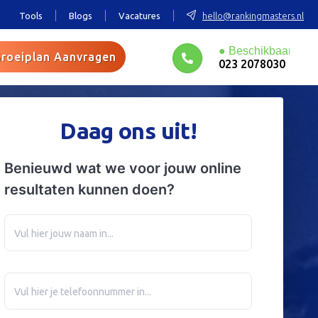
Tools
Blogs
Vacatures
hello@rankingmasters.nl
roeiplan Aanvragen
023 2078030
Daag ons uit!
Benieuwd wat we voor jouw online
resultaten kunnen doen?