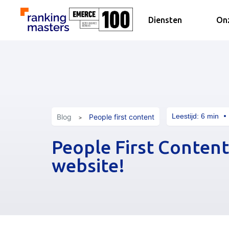
Diensten
Onz
Leestijd:
6
min
Blog
People first content
People First Content
website!