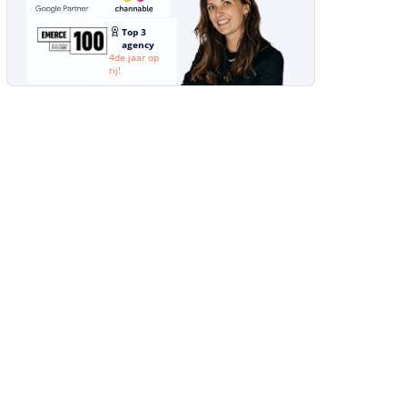
Top 3
agency
4de jaar op
rij!