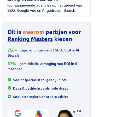
landelijk erkend als één van de
toonaangevende agencies op het gebied van
SEO, Google Ads en AI-gedreven Search.
Dit is
waarom
partijen voor
Ranking Masters
kiezen
750+
trajecten uitgevoerd | SEO, SEA & AI
Search
67%
gemiddelde verhoging van ROI in 6
maanden
Senior specialisten, geen juniors
Data & dashboards als rode draad
Snel, strategisch en scherp advies
9.8