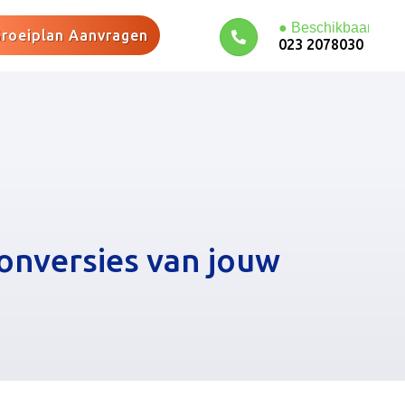
roeiplan Aanvragen
023 2078030
conversies van jouw