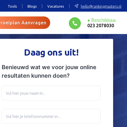
Tools
Blogs
Vacatures
hello@rankingmasters.nl
roeiplan Aanvragen
023 2078030
Daag ons uit!
Benieuwd wat we voor jouw online
resultaten kunnen doen?