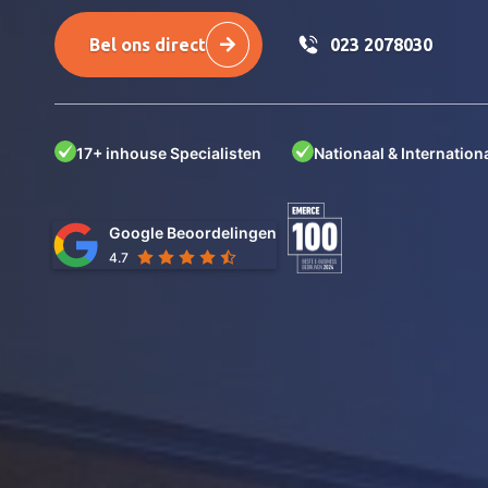
Bel ons direct
023 2078030
17+ inhouse Specialisten
Nationaal & Internationa
Google Beoordelingen
4.7