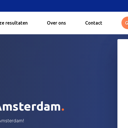
e resultaten
Over ons
Contact
G
.
 Amsterdam
 Amsterdam!