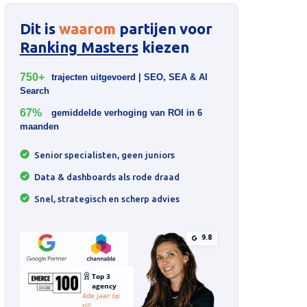
Dit is
waarom
partijen voor
Ranking Masters
kiezen
750+
trajecten uitgevoerd | SEO, SEA & AI
Search
67%
gemiddelde verhoging van ROI in 6
maanden
Senior specialisten, geen juniors
Data & dashboards als rode draad
Snel, strategisch en scherp advies
9.8
Top 3
agency
4de jaar op
rij!