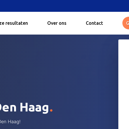
e resultaten
Over ons
Contact
G
.
Den Haag
 Den Haag!