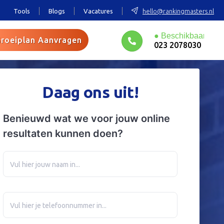
Tools
Blogs
Vacatures
hello@rankingmasters.nl
roeiplan Aanvragen
023 2078030
Daag ons uit!
Benieuwd wat we voor jouw online
resultaten kunnen doen?