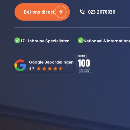
Bel ons direct
023 2078030
17+ inhouse Specialisten
Nationaal & Internationa
Google Beoordelingen
4.7