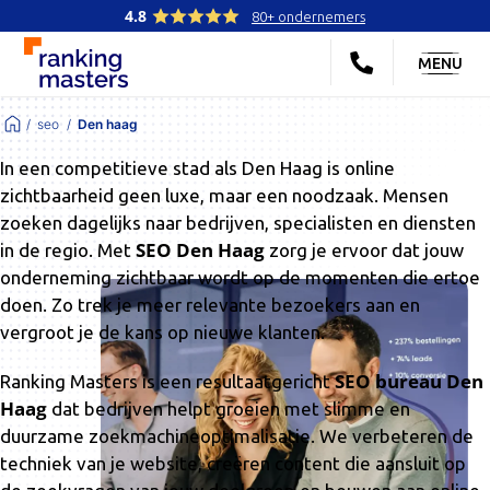
4.8
80+ ondernemers
MENU
seo
Den haag
In een competitieve stad als Den Haag is online
zichtbaarheid geen luxe, maar een noodzaak. Mensen
zoeken dagelijks naar bedrijven, specialisten en diensten
SEO Den Haag
in de regio. Met
zorg je ervoor dat jouw
onderneming zichtbaar wordt op de momenten die ertoe
doen. Zo trek je meer relevante bezoekers aan en
vergroot je de kans op nieuwe klanten.
SEO bureau Den
Ranking Masters is een resultaatgericht
Haag
dat bedrijven helpt groeien met slimme en
duurzame zoekmachineoptimalisatie. We verbeteren de
techniek van je website, creëren content die aansluit op