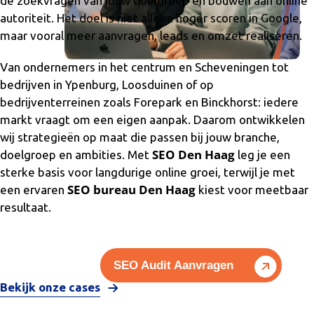
de zoekvragen van jouw doelgroep en bouwen aan online
autoriteit. Het doel is niet alleen hoger scoren in Google,
maar vooral meer aanvragen, leads en omzet realiseren.
Van ondernemers in het centrum en Scheveningen tot
bedrijven in Ypenburg, Loosduinen of op
bedrijventerreinen zoals Forepark en Binckhorst: iedere
markt vraagt om een eigen aanpak. Daarom ontwikkelen
wij strategieën op maat die passen bij jouw branche,
SEO Den Haag
doelgroep en ambities. Met
leg je een
sterke basis voor langdurige online groei, terwijl je met
SEO bureau Den Haag
een ervaren
kiest voor meetbaar
resultaat.
SEO Audit Aanvragen
Bekijk onze cases