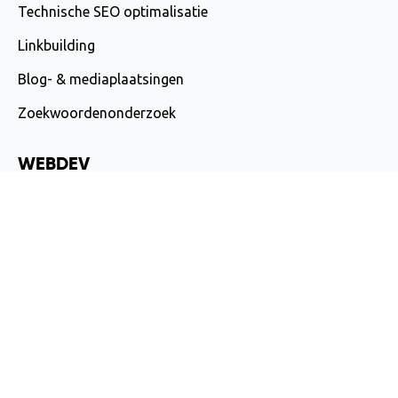
Technische SEO optimalisatie
Linkbuilding
Blog- & mediaplaatsingen
Zoekwoordenonderzoek
WEBDEV
Website laten maken
Conversie optimalisatie
MARKETPLACES
Adverteren op Amazon
Bol.com Marketing
Marktplaats.nl Marketing