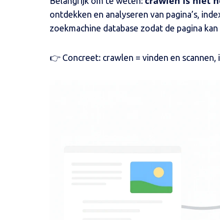
crawlen is niet 
Belangrijk om te weten:
ontdekken en analyseren van pagina’s, index
zoekmachine database zodat de pagina ka
👉 Concreet: crawlen = vinden en scannen, 