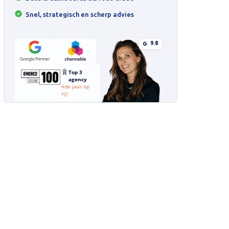
Snel, strategisch en scherp advies
9.8
Top 3
agency
4de jaar op
rij!