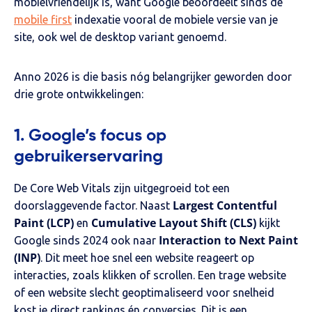
mobielvriendelijk is, want Google beoordeelt sinds de
mobile first
indexatie vooral de mobiele versie van je
site, ook wel de desktop variant genoemd.
Anno 2026 is die basis nóg belangrijker geworden door
drie grote ontwikkelingen:
1. Google’s focus op
gebruikerservaring
De Core Web Vitals zijn uitgegroeid tot een
Largest Contentful
doorslaggevende factor. Naast
Paint (LCP)
Cumulative Layout Shift (CLS)
en
kijkt
Interaction to Next Paint
Google sinds 2024 ook naar
(INP)
. Dit meet hoe snel een website reageert op
interacties, zoals klikken of scrollen. Een trage website
of een website slecht geoptimaliseerd voor snelheid
kost je direct rankings én conversies. Dit is een