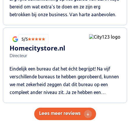
bereid om wat extra's te doen en ze zijn erg
betrokken bij onze business. Van harte aanbevolen.
5/5
Homecitystore.nl
Directeur
Eindelijk een bureau dat het écht begrijpt! Na vijf
verschillende bureaus te hebben geprobeerd, kunnen
we met zekerheid zeggen dat dit bureau op een
compleet ander niveau zit. Ja ze hebben een
Emerce100 badge, maar dat hadden de andere
bureaus ook. Vanaf het begin merkten we dat de
Lees meer reviews
communicatie, begeleiding en de resultaten ver
boven onze eerdere ervaringen uitsteken. We werken