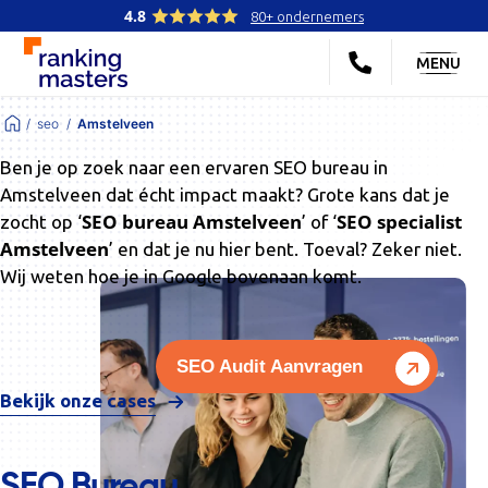
4.8
80+ ondernemers
MENU
seo
Amstelveen
Ben je op zoek naar een ervaren SEO bureau in
Amstelveen dat écht impact maakt? Grote kans dat je
SEO bureau Amstelveen
SEO specialist
zocht op ‘
’ of ‘
Amstelveen
’ en dat je nu hier bent. Toeval? Zeker niet.
Wij weten hoe je in Google bovenaan komt.
SEO Audit Aanvragen
Bekijk onze cases
SEO Bureau