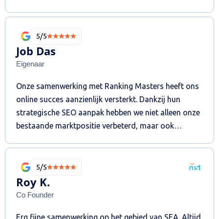
5/5
Job Das
Eigenaar
Onze samenwerking met Ranking Masters heeft ons
online succes aanzienlijk versterkt. Dankzij hun
strategische SEO aanpak hebben we niet alleen onze
bestaande marktpositie verbeterd, maar ook
succesvol een nieuw segment aangeboord. De
resultaten spreken voor zich: een verdubbeling van
onze top 3 posities en een flinke toename in relevant
5/5
verkeer.
Roy K.
Co Founder
Erg fijne samenwerking op het gebied van SEA. Altijd