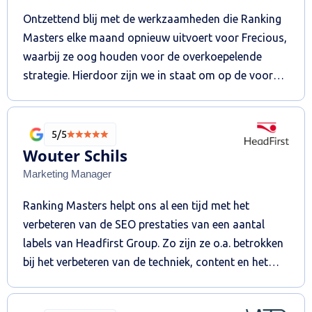
Ontzettend blij met de werkzaamheden die Ranking
Masters elke maand opnieuw uitvoert voor Frecious,
waarbij ze oog houden voor de overkoepelende
strategie. Hierdoor zijn we in staat om op de voor
ons meest belangrijke zoekwoorden daadwerkelijk
meer verkeer binnen te halen, en weten we wat ze
aan het doen zijn door de transparante manier van
5/5
werken. Wij ervaren Ranking Masters hierdoor als
Wouter Schils
kundig en betrouwbaar waardoor ik ze van harte aan
Marketing Manager
kan bevelen!
Ranking Masters helpt ons al een tijd met het
verbeteren van de SEO prestaties van een aantal
labels van Headfirst Group. Zo zijn ze o.a. betrokken
bij het verbeteren van de techniek, content en het
verhogen van de online autoriteit. De persoonlijke en
heldere communicatie resulteert in een fijne