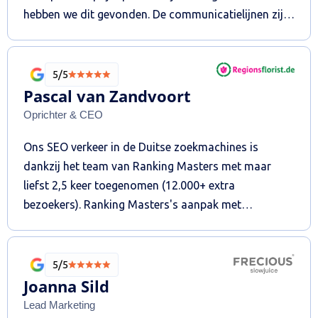
hebben we dit gevonden. De communicatielijnen zijn
kort, de reactietijden snel en de bereidheid om
stappen extra te zetten die buiten het contract
vallen, is groot. Tegen scherpe tarieven wordt er
5/5
goed werk geleverd en worden aan de hand van een
Pascal van Zandvoort
strategisch plan, maandelijks de acties uitgezet. Dit
Oprichter & CEO
resulteerde in kwalitatieve- en kwantitatieve groei
Ons SEO verkeer in de Duitse zoekmachines is
van de website en bezoekers van Doehetbudget.nl.
dankzij het team van Ranking Masters met maar
liefst 2,5 keer toegenomen (12.000+ extra
bezoekers). Ranking Masters's aanpak met
hoogwaardige backlinks uit Duitsland heeft echt
primair bijgedragen aan dit resultaat. De
samenwerking is zeer prettig. Wij bevelen ze aan.
5/5
Joanna Sild
Lead Marketing