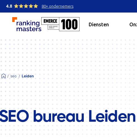
4.8
80+ ondernemers
Diensten
Onz
seo
Leiden
SEO bureau Leiden