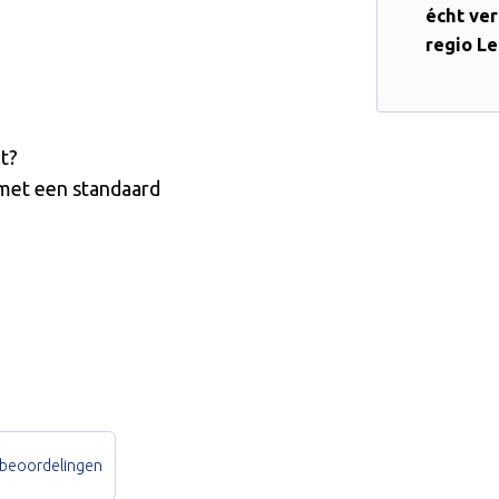
écht ve
regio Le
lt?
 met een standaard
 beoordelingen