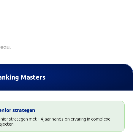
n
reau.
anking Masters
enior strategen
nior strategen met +4 jaar hands-on ervaring in complexe
ajecten