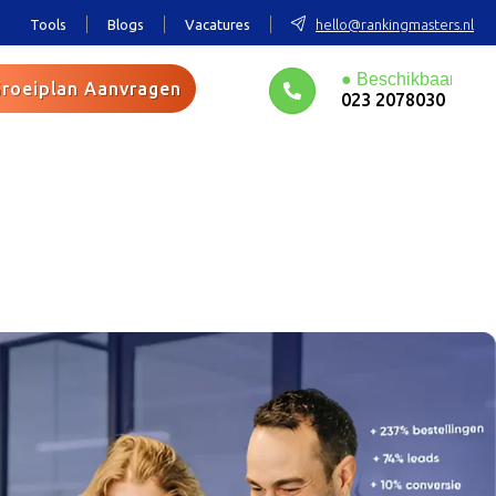
Tools
Blogs
Vacatures
hello@rankingmasters.nl
roeiplan Aanvragen
023 2078030