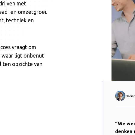
drijven met
lead- en omzetgroei.
t, techniek en
ucces vraagt om
 waar ligt onbenut
 ten opzichte van
Flori
“We wer
denken 