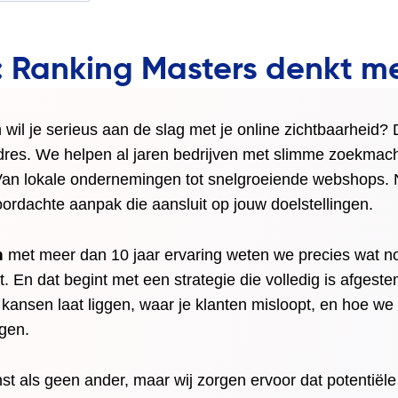
: Ranking Masters denkt m
 wil je serieus aan de slag met je online zichtbaarheid?
dres. We helpen al jaren bedrijven met slimme zoekmachi
. Van lokale ondernemingen tot snelgroeiende webshops. 
ordachte aanpak die aansluit op jouw doelstellingen.
n
met meer dan 10 jaar ervaring weten we precies wat nod
 En dat begint met een strategie die volledig is afgeste
 kansen laat liggen, waar je klanten misloopt, en hoe w
ngen.
enst als geen ander, maar wij zorgen ervoor dat potentiël