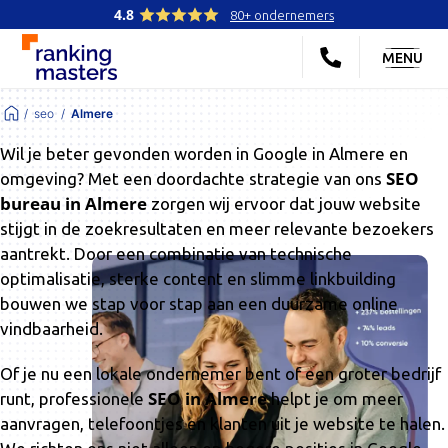
4.8
80+ ondernemers
MENU
seo
Almere
Wil je beter gevonden worden in Google in Almere en
SEO
omgeving? Met een doordachte strategie van ons
bureau in Almere
zorgen wij ervoor dat jouw website
stijgt in de zoekresultaten en meer relevante bezoekers
aantrekt. Door een combinatie van technische
optimalisatie, sterke content en slimme linkbuilding
bouwen we stap voor stap aan een duurzame online
vindbaarheid.
Of je nu een lokale ondernemer bent of een groter bedrijf
SEO in Almere
runt, professionele
helpt je om meer
aanvragen, telefoontjes en klanten uit je website te halen.