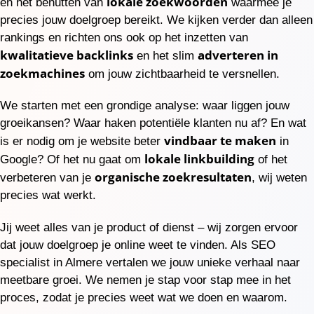
lokale zoekwoorden
en het benutten van
waarmee je
precies jouw doelgroep bereikt. We kijken verder dan alleen
rankings en richten ons ook op het inzetten van
kwalitatieve backlinks
adverteren in
en het slim
zoekmachines
om jouw zichtbaarheid te versnellen.
We starten met een grondige analyse: waar liggen jouw
groeikansen? Waar haken potentiële klanten nu af? En wat
vindbaar te maken
is er nodig om je website beter
in
lokale linkbuilding
Google? Of het nu gaat om
of het
organische zoekresultaten
verbeteren van je
, wij weten
precies wat werkt.
Jij weet alles van je product of dienst – wij zorgen ervoor
dat jouw doelgroep je online weet te vinden. Als SEO
specialist in Almere vertalen we jouw unieke verhaal naar
meetbare groei. We nemen je stap voor stap mee in het
proces, zodat je precies weet wat we doen en waarom.