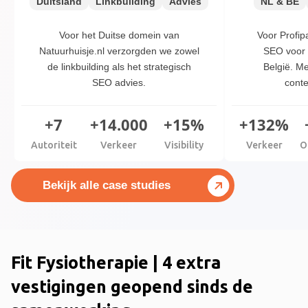
Duitsland
Linkbuilding
Advies
NL & BE
Voor het Duitse domein van
Voor Profi
Natuurhuisje.nl verzorgden we zowel
SEO voor 
de linkbuilding als het strategisch
België. Me
SEO advies.
conte
+7
+14.000
+15%
+132%
Autoriteit
Verkeer
Visibility
Verkeer
O
Bekijk alle case studies
Fit Fysiotherapie | 4 extra
vestigingen geopend sinds de