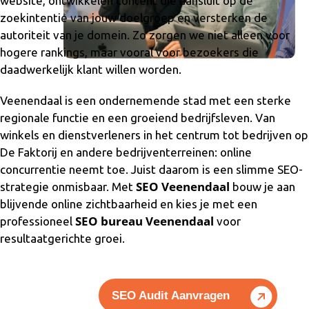
website, ontwikkelen content die aansluit op de
zoekintentie van jouw doelgroep en versterken de
autoriteit van je domein. Zo zorgen we niet alleen voor
hogere rankings, maar vooral voor bezoekers die
daadwerkelijk klant willen worden.
Veenendaal is een ondernemende stad met een sterke
regionale functie en een groeiend bedrijfsleven. Van
winkels en dienstverleners in het centrum tot bedrijven op
De Faktorij en andere bedrijventerreinen: online
concurrentie neemt toe. Juist daarom is een slimme SEO-
SEO Veenendaal
strategie onmisbaar. Met
bouw je aan
blijvende online zichtbaarheid en kies je met een
SEO bureau Veenendaal
professioneel
voor
resultaatgerichte groei.
SEO Audit Aanvragen