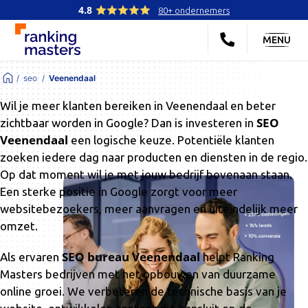
4.8
80+ ondernemers
MENU
seo
Veenendaal
Wil je meer klanten bereiken in Veenendaal en beter
SEO
zichtbaar worden in Google? Dan is investeren in
Veenendaal
een logische keuze. Potentiële klanten
zoeken iedere dag naar producten en diensten in de regio.
Op dat moment wil je met jouw bedrijf bovenaan staan.
Een sterke positie in Google zorgt voor meer
websitebezoekers, meer aanvragen en uiteindelijk meer
omzet.
SEO bureau Veenendaal
Als ervaren
helpt Ranking
Masters bedrijven met het opbouwen van duurzame
online groei. We verbeteren de technische basis van je