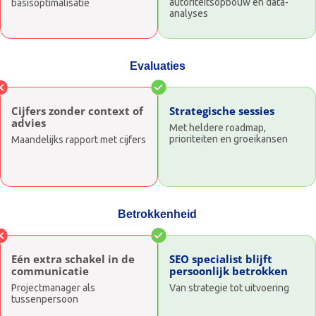
autoriteitsopbouw en data-
basisoptimalisatie
analyses
Evaluaties
Cijfers zonder context of
Strategische sessies
advies
Met heldere roadmap,
prioriteiten en groeikansen
Maandelijks rapport met cijfers
Betrokkenheid
Eén extra schakel in de
SEO specialist blijft
communicatie
persoonlijk betrokken
Projectmanager als
Van strategie tot uitvoering
tussenpersoon