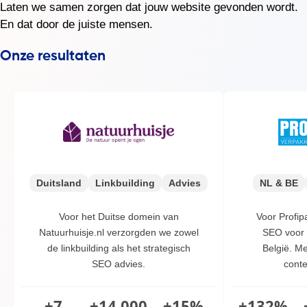
Laten we samen zorgen dat jouw website gevonden wordt.
En dat door de juiste mensen.
Duitsland
Linkbuilding
Advies
NL & BE
Voor het Duitse domein van
Voor Profi
Natuurhuisje.nl verzorgden we zowel
SEO voor 
de linkbuilding als het strategisch
België. Me
SEO advies.
conte
+7
+14.000
+15%
+132%