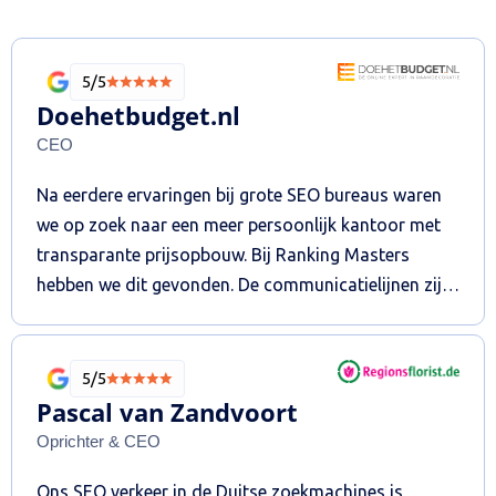
5/5
Doehetbudget.nl
CEO
Na eerdere ervaringen bij grote SEO bureaus waren
we op zoek naar een meer persoonlijk kantoor met
transparante prijsopbouw. Bij Ranking Masters
hebben we dit gevonden. De communicatielijnen zijn
kort, de reactietijden snel en de bereidheid om
stappen extra te zetten die buiten het contract
vallen, is groot. Tegen scherpe tarieven wordt er
5/5
goed werk geleverd en worden aan de hand van een
Pascal van Zandvoort
strategisch plan, maandelijks de acties uitgezet. Dit
Oprichter & CEO
resulteerde in kwalitatieve- en kwantitatieve groei
Ons SEO verkeer in de Duitse zoekmachines is
van de website en bezoekers van Doehetbudget.nl.