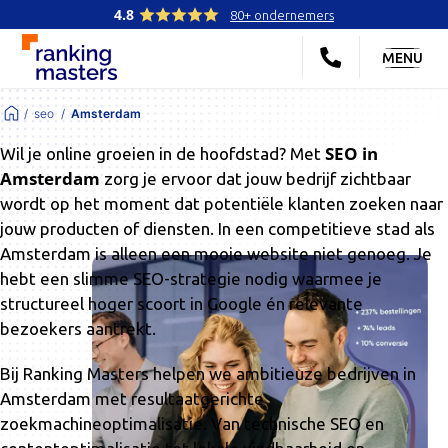
4.8
80+ ondernemers
MENU
seo
Amsterdam
SEO in
Wil je online groeien in de hoofdstad? Met
Amsterdam
zorg je ervoor dat jouw bedrijf zichtbaar
wordt op het moment dat potentiële klanten zoeken naar
jouw producten of diensten. In een competitieve stad als
Amsterdam is alleen een mooie website niet genoeg. Je
hebt een slimme SEO-strategie nodig waarmee je
structureel hoger scoort in Google én relevante
bezoekers aantrekt.
Bij
Ranking Masters
helpen we ambitieuze bedrijven in
Amsterdam met resultaatgerichte
zoekmachineoptimalisatie. Van technische SEO en