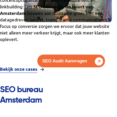
contentoptimalisatie tot lokale vindbaarheid en
SEO bureau in de buurt van
linkbuilding: Ons
Amsterdam
bouwen aan duurzame groei. Met een
datagedreven aanpak, transparante communicatie en
focus op conversie zorgen we ervoor dat jouw website
niet alleen meer verkeer krijgt, maar ook meer klanten
oplevert.
SEO Audit Aanvragen
Bekijk onze cases
SEO bureau
Amsterdam