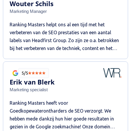
werken. Wij ervaren Ranking Masters hierdoor als
Wouter Schils
kundig en betrouwbaar waardoor ik ze van harte aan
Marketing Manager
kan bevelen!
Ranking Masters helpt ons al een tijd met het
verbeteren van de SEO prestaties van een aantal
labels van Headfirst Group. Zo zijn ze o.a. betrokken
bij het verbeteren van de techniek, content en het
verhogen van de online autoriteit. De persoonlijke en
heldere communicatie resulteert in een fijne
samenwerking. We zijn blij met de proactieve,
5/5
strategische betrokkenheid vanuit Rankingmasters.
Erik van Blerk
Marketing specialist
Ranking Masters heeft voor
Goedkopewaterontharders de SEO verzorgt. We
hebben mede dankzij hun hier goede resultaten in
gezien in de Google zoekmachine! Onze domein