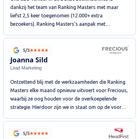
dankzij het team van Ranking Masters met maar
liefst 2,5 keer toegenomen (12.000+ extra
bezoekers). Ranking Masters's aanpak met
hoogwaardige backlinks uit Duitsland heeft echt
primair bijgedragen aan dit resultaat. De
samenwerking is zeer prettig. Wij bevelen ze aan.
5/5
Joanna Sild
Lead Marketing
Ontzettend blij met de werkzaamheden die Ranking
Masters elke maand opnieuw uitvoert voor Frecious,
waarbij ze oog houden voor de overkoepelende
strategie. Hierdoor zijn we in staat om op de voor
ons meest belangrijke zoekwoorden daadwerkelijk
meer verkeer binnen te halen, en weten we wat ze
aan het doen zijn door de transparante manier van
5/5