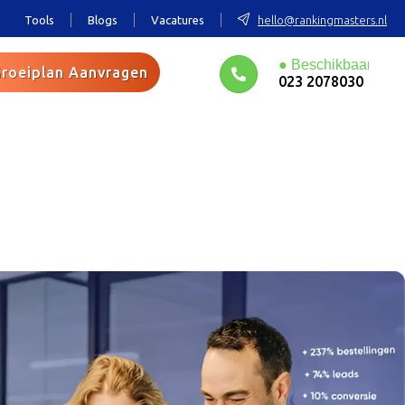
Tools
Blogs
Vacatures
hello@rankingmasters.nl
roeiplan Aanvragen
023 2078030