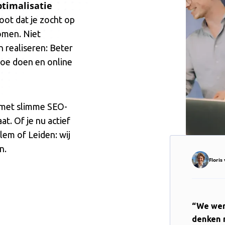
timalisatie
oot dat je zocht op
komen. Niet
n realiseren: Beter
oe doen en online
 met slimme SEO-
at. Of je nu actief
rlem of Leiden: wij
n.
Flori
“We wer
denken 