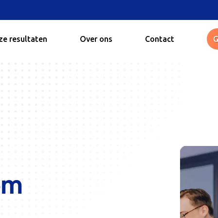
e resultaten
Over ons
Contact
G
om