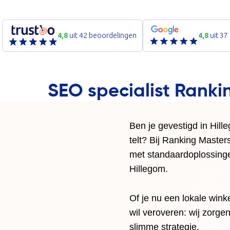
4,8
uit 42 beoordelingen
4,8
uit 37
SEO specialist Ranki
Ben je gevestigd in Hill
telt? Bij Ranking Maste
met standaardoplossinge
Hillegom.
Of je nu een lokale win
wil veroveren: wij zorge
slimme strategie.