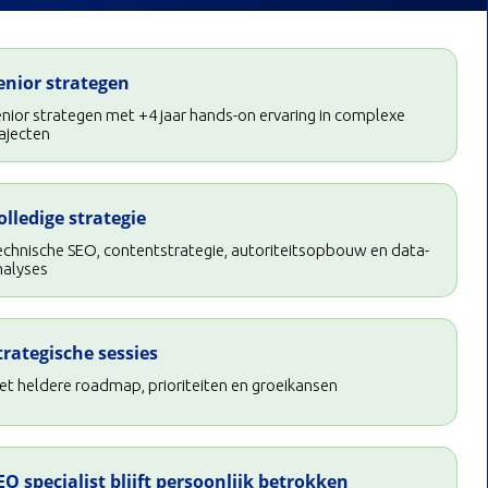
enior strategen
nior strategen met +4 jaar hands-on ervaring in complexe
ajecten
olledige strategie
echnische SEO, contentstrategie, autoriteitsopbouw en data-
nalyses
trategische sessies
t heldere roadmap, prioriteiten en groeikansen
EO specialist blijft persoonlijk betrokken