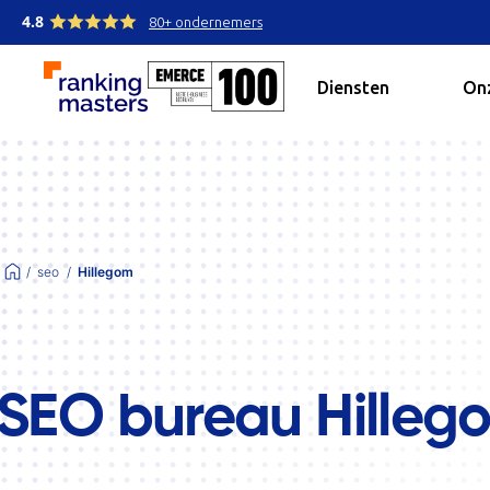
4.8
80+ ondernemers
Diensten
Onz
seo
Hillegom
SEO bureau Hilleg