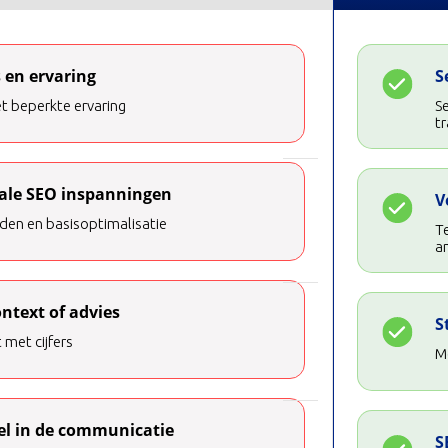
 en ervaring
S
t beperkte ervaring
Se
tr
ale SEO inspanningen
V
en en basisoptimalisatie
T
a
ontext of advies
S
 met cijfers
Me
el in de communicatie
S