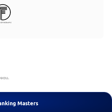
n
reau.
anking Masters