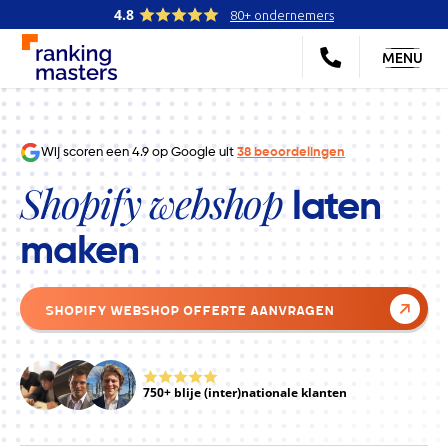
4.8
80+ ondernemers
MENU
Wij scoren een
4.9
op Google uit
38
beoordelingen
Shopify webshop
laten
maken
Shopify Webshop Offerte Aanvragen
750+ blije (inter)nationale klanten